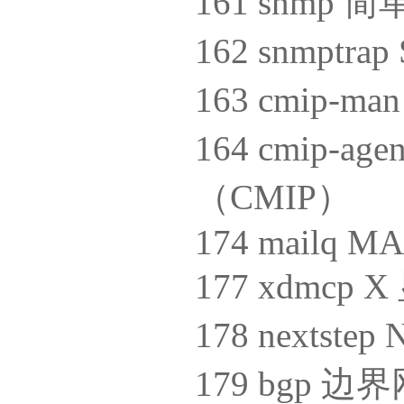
161 snm
162 snmptr
163 cmip
164 cmip-
（CMIP）
174 mailq M
177 xdmc
178 nextst
179 bgp 