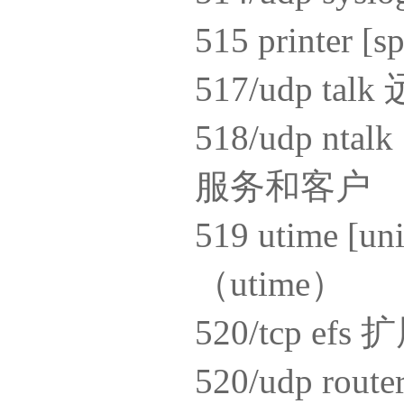
515 printe
517/udp 
518/udp n
服务和客户
519 utime [
（utime）
520/tcp 
520/udp rou