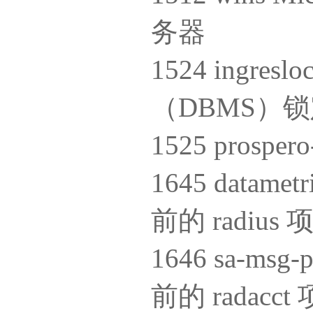
务器
1524 ingre
（DBMS）
1525 prospe
1645 datametri
前的 radius
1646 sa-msg-po
前的 radacct