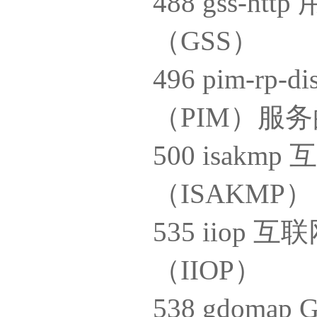
488 gss-h
（GSS）
496 pim-r
（PIM）服务
500 isa
（ISAKMP
535 iio
（IIOP）
538 gdoma