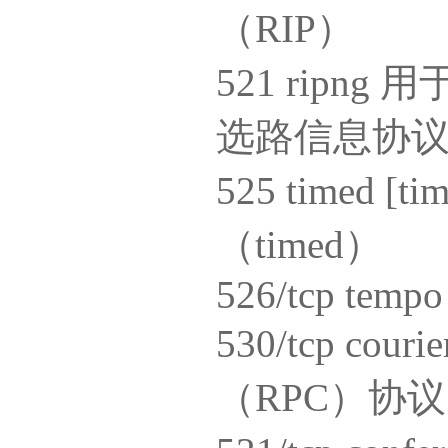
（RIP）
521 ripn
选路信息协
525 timed [
（timed）
526/tcp temp
530/tcp cou
（RPC）协