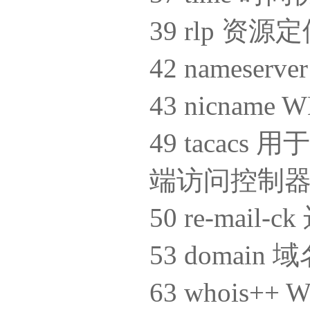
39 rlp 资
42 namese
43 nicnam
49 tacacs
端访问控制
50 re-mai
53 domain
63 whois+