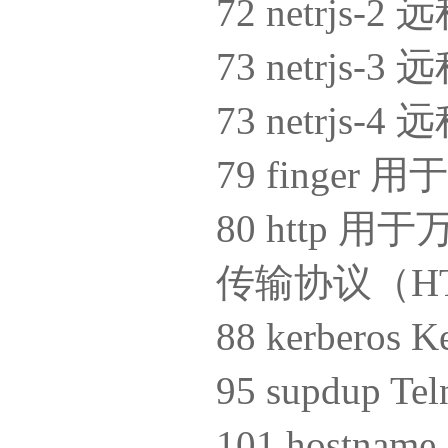
72 netrjs
73 netrjs
73 netrjs
79 finger
80 http
传输协议（H
88 kerbero
95 supdup 
101 hostn