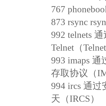
767 phone
873 rsync 
992 telne
Telnet（Teln
993 ima
存取协议（IM
994 irc
天（IRCS）