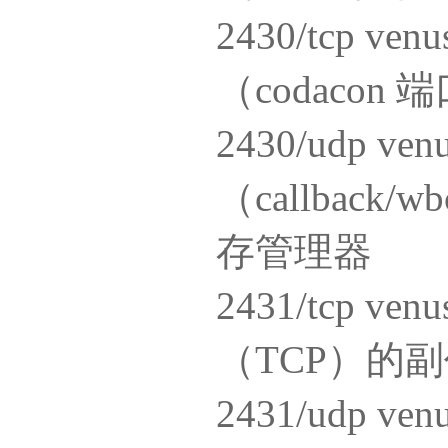
2430/tcp v
（codacon
2430/udp v
（callback/w
存管理器
2431/tcp v
（TCP）的
2431/udp v