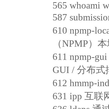
565 whoami 
587 subm
610 npmp-
（NPMP）本
611 npmp
GUI / 分
612 hmmp-i
631 ipp 