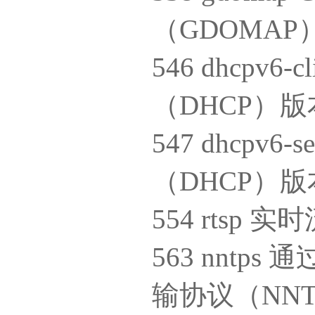
（GDOMAP
546 dhcpv
（DHCP）
547 dhcpv
（DHCP）
554 rtsp
563 nnt
输协议（NNT