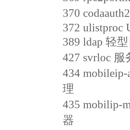
370 codaa
372 ulistproc
389 ldap
427 svrlo
434 mobil
理
435 mobi
器