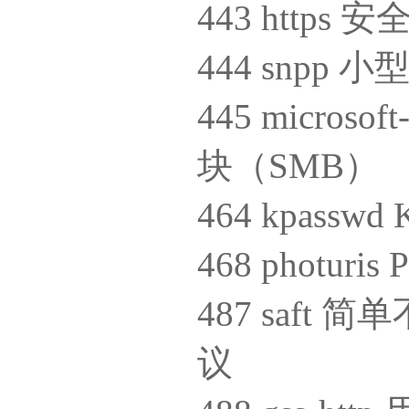
443 http
444 snpp
445 micros
块（SMB）
464 kpass
468 photur
487 saft
议