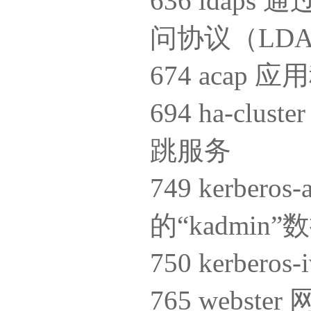
636 lda
问协议（LDA
674 aca
694 ha-c
跳服务
749 kerbero
的“kadmin
750 kerbero
765 webste