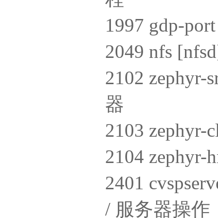
1997 gdp-
2049 nfs 
2102 zephy
器
2103 zephyr-
2104 zephy
2401 cvsp
/ 服务器操作