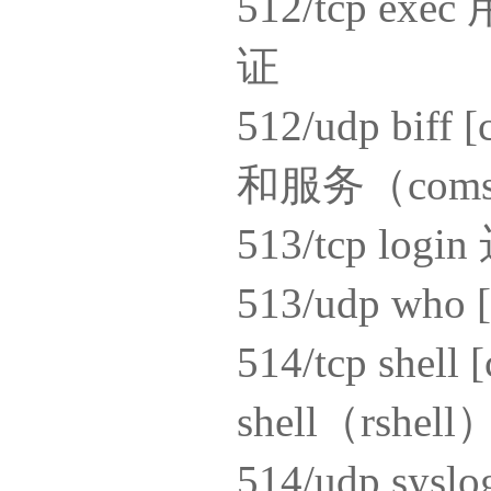
512/tcp 
证
512/udp bi
和服务（coms
513/tcp lo
513/udp w
514/tcp sh
shell（rsh
514/udp sy