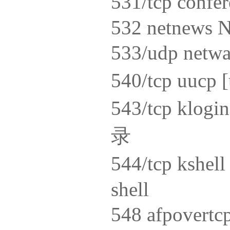
531/tcp con
532 netnews 
533/udp ne
540/tcp uuc
543/tcp kl
录
544/tcp ksh
shell
548 afpov