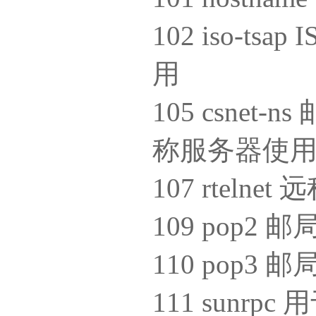
102 iso-t
用
105 csnet
称服务器使
107 rtelnet 
109 pop2
110 pop3
111 sun