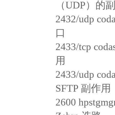
（UDP）的
2432/udp 
口
2433/tcp co
用
2433/udp co
SFTP 副作用
2600 hpstgm