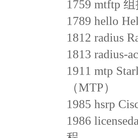
1759 mtft
1789 hell
1812 radi
1813 radius-
1911 mtp 
（MTP）
1985 hsrp
1986 licen
程