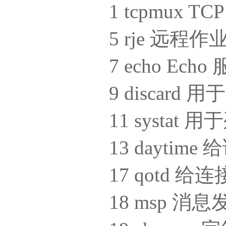
1 tcpmux
5 rje 远程
7 echo Echo
9 discar
11 syst
13 dayti
17 qotd
18 msp 消