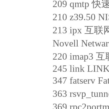
209 qmt
210 z39.50 
213 ipx
Novell N
220 imap
245 link LIN
347 fatserv
363 rsvp_tu
369 rpc2p